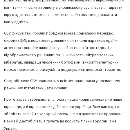
Водночас ми чудово розуміємо мотиви нинішнього інформаційного
нагнітання – посіяти тривогу в українському суспільстві, підірвати
віру в здатність держави захистити своїх громадян, розхитати
нашу єдність.
СБУ фіксує такі прояви гібридної війни в соціальних мережах,
окремих ЗМІ, в поширенні деякими політиками наративів країни-
агресора тощо. Не лише фіксує, а й активно їм протидіє. Це
відображається у рішеннях РНБО, кількості нейтралізованих
кібератак, ліквідації численних ботоферм, викритті агентурних
мереж іноземних спецслужб та недопущенні диверсій і терактів.
Співробітники СБУ працюють у всіх регіонах країни у посиленому
режимі. Ми готові захищати Україну.
Проте зараз стабільність і спокій у нашій країні залежать не лише
від влади, а й від зважених дій кожного українця. Всім нам варто
зберігати спокій та холодний розум, не піддаватися на провокації.
Паніка й дестабілізація грають на користь тільки ворогам, а не
Україні.