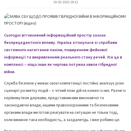
16-02-2022 18:12
Сьогодні вітчизняний інформаційний простір зазнає
безпрецедентного впливу. Україна зіткнулася зі спробами
системного нагнітання паніки, поширенням фейкової
інформації та викривленням реального стану речей. Усе це в
комплексі – ніщо інше як чергова потужна хвиля гібридної
війни.
Служба безпеки у межах своєї компетенції постійно аналізує різні
сценарії розвитку подій – є чіткий план дій на кожен із них. Разом із
керівництвом держави, представниками виконавчої та
законодавчої влади, іншими правоохоронними та безпековими
органами влади ми готові реагувати на ситуацію не тільки тоді,
коли виникне така необхідність, а заздалегідь. І вже робимо це.