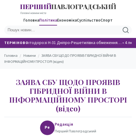
ПЕРШИЙ
ПАВЛОГРАДСЬКИЙ
НОВИНИ
Головні новини міста
Головна
Політика
Економіка
Суспільство
Спорт
На автодорозі Н-31 Дніпро-Решетилівка обмеження…
•
4 люд
ТЕРМІНОВО
Головна
/
Новини
/
ЗАЯВА СБУ ЩОДО ПРОЯВІВ ГІБРИДНОЇ ВІЙНИ В
ІНФОРМАЦІЙНОМУ ПРОСТОРІ (відео)
ЗАЯВА СБУ ЩОДО ПРОЯВІВ
ГІБРИДНОЇ ВІЙНИ В
ІНФОРМАЦІЙНОМУ ПРОСТОРІ
(відео)
Редакція
Ре
Перший Павлоградський