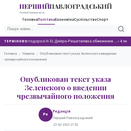
ПЕРШИЙ
ПАВЛОГРАДСЬКИЙ
НОВИНИ
Головні новини міста
Головна
Політика
Економіка
Суспільство
Спорт
На автодорозі Н-31 Дніпро-Решетилівка обмеження…
•
4 люд
ТЕРМІНОВО
Головна
/
Новини
/
Опубликован текст указа Зеленского о введении
чрезвычайного положения
Опубликован текст указа
Зеленского о введении
чрезвычайного положения
Редакція
Ре
Перший Павлоградський
23-02-2022 17:52