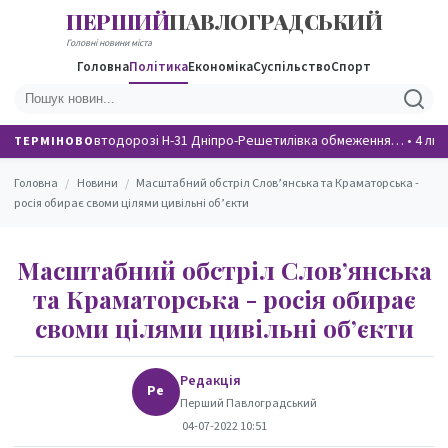
ПЕРШИЙ
ПАВЛОГРАДСЬКИЙ
НОВИНИ
Головні новини міста
Головна
Політика
Економіка
Суспільство
Спорт
На автодорозі Н-31 Дніпро-Решетилівка обмеження…
•
4 лю
ТЕРМІНОВО
Головна
/
Новини
/
Масштабний обстріл Слов’янська та Краматорська -
росія обирає своми цілями цивільні об’єкти
Масштабний обстріл Слов’янська
та Краматорська - росія обирає
своми цілями цивільні об’єкти
Редакція
Ре
Перший Павлоградський
04-07-2022 10:51