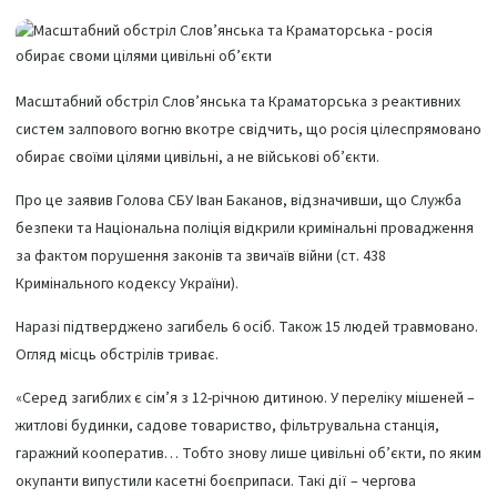
Масштабний обстріл Слов’янська та Краматорська з реактивних
систем залпового вогню вкотре свідчить, що росія цілеспрямовано
обирає своїми цілями цивільні, а не військові об’єкти.
Про це заявив Голова СБУ Іван Баканов, відзначивши, що Служба
безпеки та Національна поліція відкрили кримінальні провадження
за фактом порушення законів та звичаїв війни (ст. 438
Кримінального кодексу України).
Наразі підтверджено загибель 6 осіб. Також 15 людей травмовано.
Огляд місць обстрілів триває.
«Серед загиблих є сім’я з 12-річною дитиною. У переліку мішеней –
житлові будинки, садове товариство, фільтрувальна станція,
гаражний кооператив… Тобто знову лише цивільні об’єкти, по яким
окупанти випустили касетні боєприпаси. Такі дії – чергова