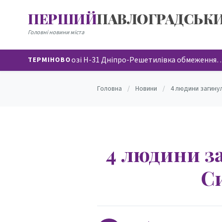
ПЕРШИЙ
ПАВЛОГРАДСЬК
НОВИНИ
Головні новини міста
На автодорозі Н-31 Дніпро-Решетилівка обмеження
ТЕРМІНОВО
Головна
/
Новини
/
4 людини загину
4 людини за
С