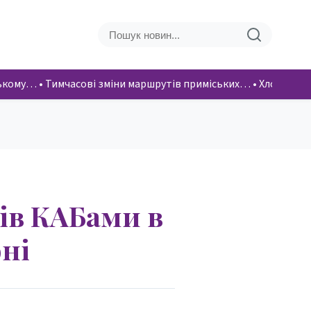
ському…
•
Тимчасові зміни маршрутів приміських…
•
Хлопці вік
рів КАБами в
ні