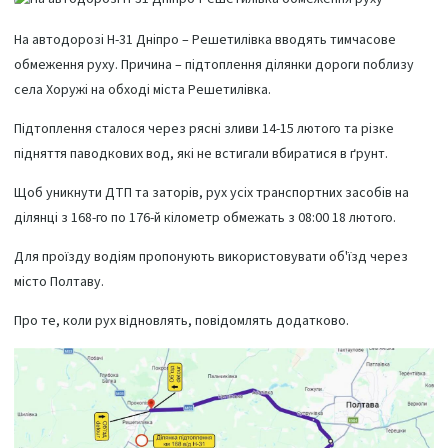
На автодорозі Н-31 Дніпро – Решетилівка вводять тимчасове
обмеження руху. Причина – підтоплення ділянки дороги поблизу
села Хоружі на обході міста Решетилівка.
Підтоплення сталося через рясні зливи 14-15 лютого та різке
підняття паводкових вод, які не встигали вбиратися в ґрунт.
Щоб уникнути ДТП та заторів, рух усіх транспортних засобів на
ділянці з 168-го по 176-й кілометр обмежать з 08:00 18 лютого.
Для проїзду водіям пропонують використовувати об'їзд через
місто Полтаву.
Про те, коли рух відновлять, повідомлять додатково.