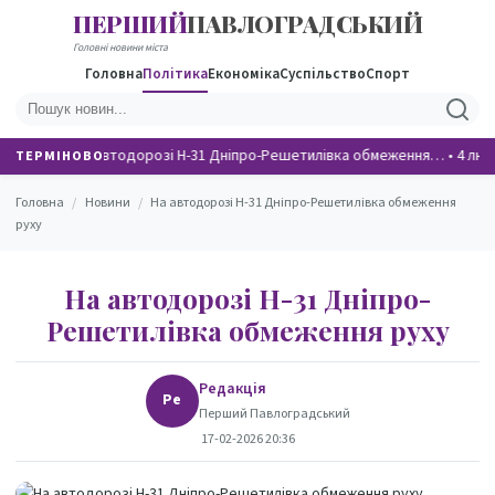
ПЕРШИЙ
ПАВЛОГРАДСЬКИЙ
НОВИНИ
Головні новини міста
Головна
Політика
Економіка
Суспільство
Спорт
На автодорозі Н-31 Дніпро-Решетилівка обмеження…
•
4 люд
ТЕРМІНОВО
Головна
/
Новини
/
На автодорозі Н-31 Дніпро-Решетилівка обмеження
руху
На автодорозі Н-31 Дніпро-
Решетилівка обмеження руху
Редакція
Ре
Перший Павлоградський
17-02-2026 20:36