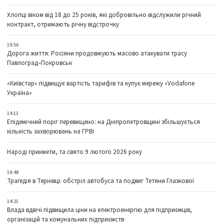
Хлопці віком від 18 до 25 років, які добровільно відслужили річний
контракт, отримають річну відстрочку
19:56
Дорога життя: Росіяни продовжують масово атакувати трасу
Павлоград–Покровськ
«Київстар» підвищує вартість тарифів та купує мережу «Vodafone
Україна»
14:11
Епідемічний поріг перевищено: на Дніпропетровщині збільшується
кількість захворювань на ГРВІ
Народі прикмети, та свято 9 лютого 2026 року
19:48
Трагедія в Тернівці: обстріл автобуса та подвиг Тетяни Глазкової
14:21
Влада вдвічі підвищила ціни на електроенергію для підприємців,
організацій та комунальних підприємств