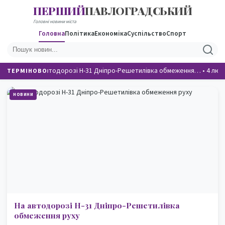
ПЕРШИЙ
ПАВЛОГРАДСЬКИЙ
Головні новини міста
Головна
Політика
Економіка
Суспільство
Спорт
На автодорозі Н-31 Дніпро-Решетилівка обмеження…
•
4 люд
ТЕРМІНОВО
НОВИНИ
На автодорозі Н-31 Дніпро-Решетилівка
обмеження руху