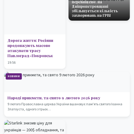
перевищено: на
Дніпропетровщині
збільшується кількість
захворювань на ГРВІ
Дорога життя: Росіяни
продовжують масово
атакувати трасу
Павлоград–Покровськ
19:56
НОВИНИ
Народі прикмети, та свято 9 лютого 2026 року
9 лютого Православна церква України вшановує пам'ять святого Іоанна
Златоуста, одного з трьох…