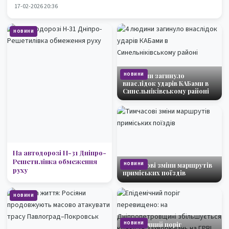
17-02-2026 20:36
НОВИНИ
НОВИНИ
4 людини загинуло
внаслідок ударів КАБами в
Синельніківському районі
На автодорозі Н-31 Дніпро-
Решетилівка обмеження
НОВИНИ
Тимчасові зміни маршрутів
руху
приміських поїздів
НОВИНИ
НОВИНИ
Епідемічний поріг