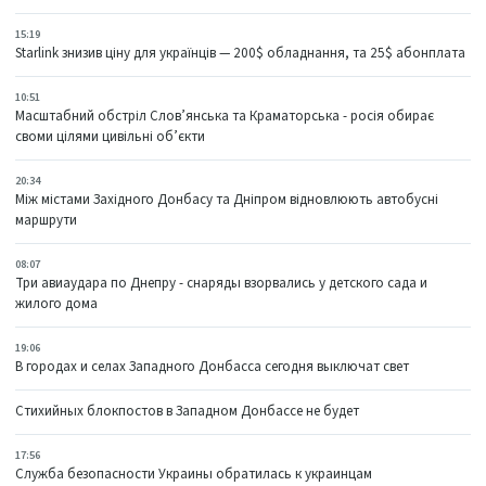
15:19
Starlink знизив ціну для українців — 200$ обладнання, та 25$ абонплата
10:51
Масштабний обстріл Слов’янська та Краматорська - росія обирає
своми цілями цивільні об’єкти
20:34
Між містами Західного Донбасу та Дніпром відновлюють автобусні
маршрути
08:07
Три авиаудара по Днепру - снаряды взорвались у детского сада и
жилого дома
19:06
В городах и селах Западного Донбасса сегодня выключат свет
Стихийных блокпостов в Западном Донбассе не будет
17:56
Служба безопасности Украины обратилась к украинцам