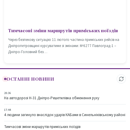
Тимчасові зміни маршрутів приміських поїздів
Через безпекову ситуацію 11 лютого частина приміських рейсів на
Дніпропетровщині курсуватиме зі змінами: №6277 Павлоград-1 –
Дніпро-Головний без…
ОСТАННІ НОВИНИ
20:36
На автодорозі Н-31 Дніпро-Решетилівка обмеження руху
17:44
4 людини загинуло внаслідок ударів КАБами в Синельніківському районі
Тимчасові зміни маршрутів приміських поїздів