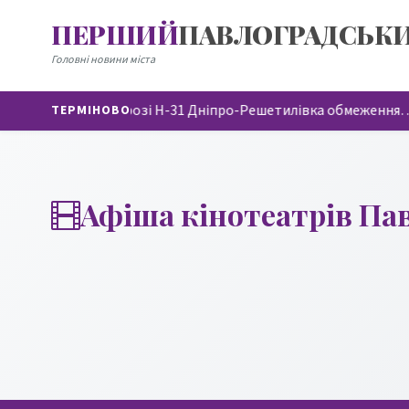
ПЕРШИЙ
ПАВЛОГРАДСЬК
Головні новини міста
На автодорозі Н-31 Дніпро-Решетилівка обмеження
ТЕРМІНОВО
Афіша кінотеатрів Па