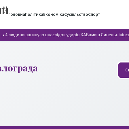
ИЙ
Головна
Політика
Економіка
Суспільство
Спорт
…
•
4 людини загинуло внаслідок ударів КАБами в Синельніків
влограда
С