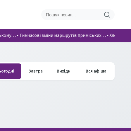
ському…
•
Тимчасові зміни маршрутів приміських…
•
Хлопці вік
ьогодні
Завтра
Вихідні
Вся афіша